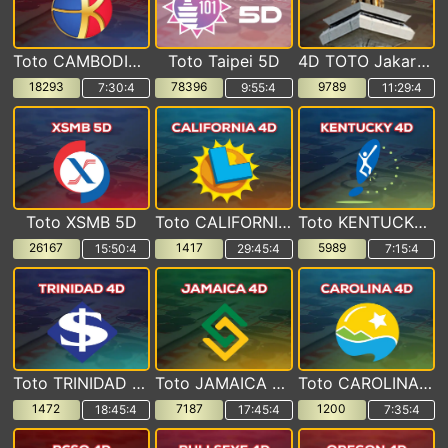
Toto CAMBODIA 5D
Toto Taipei 5D
4D TOTO Jakarta POOLS
18293
78396
9789
7:30:2
9:55:2
11:29:2
Toto XSMB 5D
Toto CALIFORNIA 4D
Toto KENTUCKY 4D
26167
1417
5989
15:50:2
29:45:2
7:15:2
Toto TRINIDAD & TOBAGO 4D
Toto JAMAICA 4D
Toto CAROLINA 4D
1472
7187
1200
18:45:2
17:45:2
7:35:2