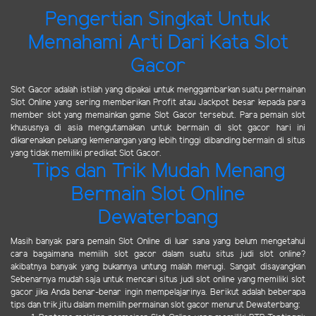
Pengertian Singkat Untuk
Memahami Arti Dari Kata Slot
Gacor
Slot Gacor adalah istilah yang dipakai untuk menggambarkan suatu permainan
Slot Online yang sering memberikan Profit atau Jackpot besar kepada para
member slot yang memainkan game Slot Gacor tersebut. Para pemain slot
khususnya di asia mengutamakan untuk bermain di slot gacor hari ini
dikarenakan peluang kemenangan yang lebih tinggi dibanding bermain di situs
yang tidak memiliki predikat Slot Gacor.
Tips dan Trik Mudah Menang
Bermain Slot Online
Dewaterbang
Masih banyak para pemain Slot Online di luar sana yang belum mengetahui
cara bagaimana memilih slot gacor dalam suatu situs judi slot online?
akibatnya banyak yang bukannya untung malah merugi. Sangat disayangkan
Sebenarnya mudah saja untuk mencari situs judi slot online yang memiliki slot
gacor jika Anda benar-benar ingin mempelajarinya. Berikut adalah beberapa
tips dan trik jitu dalam memilih permainan slot gacor menurut Dewaterbang: