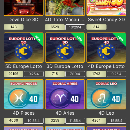
Devil Dice 3D
4D Toto Macau Pools
Sweet Candy 3D
143
6529
314
10:29:2
NEW
NEW
NEW
5D Europe Lotto
3D Europe Lotto
4D Europe Lotto
92196
718
1742
9:25:2
7:10:2
9:25:2
4D Pisces
4D Aries
4D Leo
4039
3259
4264
10:55:2
11:55:2
15:55:2