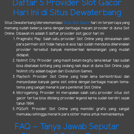
Daftar 5 Provider Slot Gacor
Hari Ini di Situs Dewaterbang
Situs Dewaterbang Merekomendasi
Situs Slot Gacor
hari ini terpercaya yang
memang sudah bekerja sama dengan berbagai macam provider di dunia Slot
Online. Dibawah ini adalah 5 daftar provider slot gacor hari ini:
Pragmatic Play: Salah satu provider Slot Online yang dimaiankan oleh
para permain slot tidak hanya di asia tapi sudah mendunia dikarenakan
provider tersebut banyak memberikan kemenangan yang mudah
didapat.
Nolimit City: Provider yang masih belum begitu lama keluar tapi sudah
bisa dikatakan bintang yang sedang naik daun di dunia Slot Online juga
Nolimit city adalah bagian dari Evolution Games.
Playtech: Provider Slot Online yang telah lama berkontribusi dan
menyediakan banyak game slot online dengan berbagai macam tema-
tema yang sangat menarik para penikmat Slot Online.
Microgaming: Provider ini merupakan salah satu provider situs slot
gacor tertua bisa dibilang provider legend karna sudah berdiri sejak
tahun 1994.
PGSoft: Provider Slot Online yang memiliki grafis yang sangat
memukau sehingga menarik para sloter mania untuk memainkannya.
FAQ – Tanya Jawab Seputar