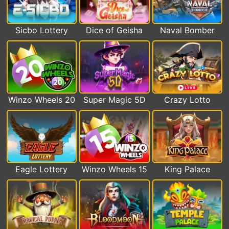
Sicbo Lottery
Dice of Geisha
Naval Bomber
Winzo Wheels 20
Super Magic 5D
Crazy Lotto
Eagle Lottery
Winzo Wheels 15
King Palace